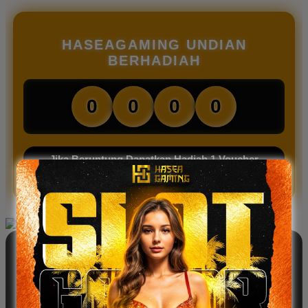
HASEAGAMING UNDIAN
BERHADIAH
0
0
0
0
Jika Beruntung Dapatkan Hadiah 1 Voucher
Tiket Jalan-Jalan Ke Cambodia Gratis
REVIEW MEMBERSHIP
HASEAGAMING