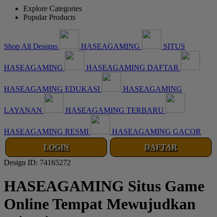
Explore Categories
Popular Products
Shop All Designs
HASEAGAMING
SITUS
HASEAGAMING
HASEAGAMING DAFTAR
HASEAGAMING EDUKASI
HASEAGAMING
LAYANAN
HASEAGAMING TERBARU
HASEAGAMING RESMI
HASEAGAMING GACOR
LOGIN
DAFTAR
Design ID: 74165272
HASEAGAMING Situs Game
Online Tempat Mewujudkan