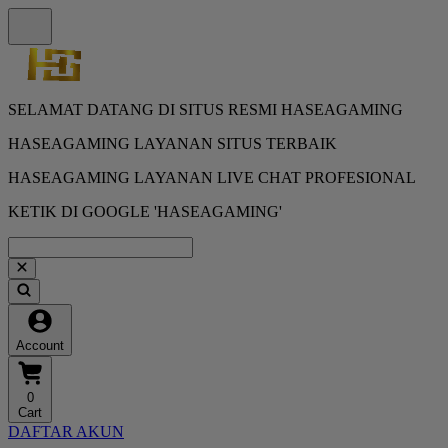
SELAMAT DATANG DI SITUS RESMI HASEAGAMING
HASEAGAMING LAYANAN SITUS TERBAIK
HASEAGAMING LAYANAN LIVE CHAT PROFESIONAL
KETIK DI GOOGLE 'HASEAGAMING'
Account
0
Cart
DAFTAR AKUN