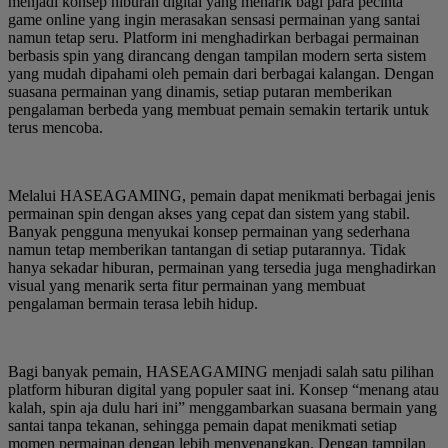
menjadi konsep hiburan digital yang menarik bagi para pecinta
game online yang ingin merasakan sensasi permainan yang santai
namun tetap seru. Platform ini menghadirkan berbagai permainan
berbasis spin yang dirancang dengan tampilan modern serta sistem
yang mudah dipahami oleh pemain dari berbagai kalangan. Dengan
suasana permainan yang dinamis, setiap putaran memberikan
pengalaman berbeda yang membuat pemain semakin tertarik untuk
terus mencoba.
Melalui HASEAGAMING, pemain dapat menikmati berbagai jenis
permainan spin dengan akses yang cepat dan sistem yang stabil.
Banyak pengguna menyukai konsep permainan yang sederhana
namun tetap memberikan tantangan di setiap putarannya. Tidak
hanya sekadar hiburan, permainan yang tersedia juga menghadirkan
visual yang menarik serta fitur permainan yang membuat
pengalaman bermain terasa lebih hidup.
Bagi banyak pemain, HASEAGAMING menjadi salah satu pilihan
platform hiburan digital yang populer saat ini. Konsep “menang atau
kalah, spin aja dulu hari ini” menggambarkan suasana bermain yang
santai tanpa tekanan, sehingga pemain dapat menikmati setiap
momen permainan dengan lebih menyenangkan. Dengan tampilan