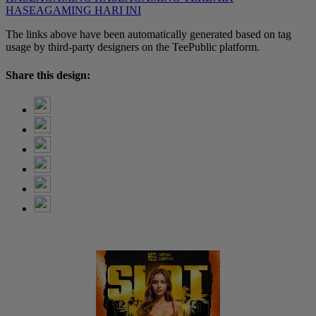
HASEAGAMING HARI INI
The links above have been automatically generated based on tag
usage by third-party designers on the TeePublic platform.
Share this design: