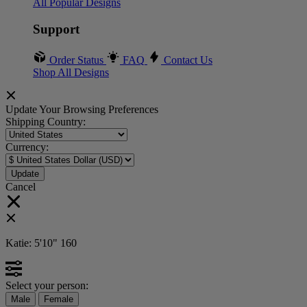
All Popular Designs
Support
Order Status
FAQ
Contact Us
Shop All Designs
Update Your Browsing Preferences
Shipping Country:
Currency:
Cancel
Katie:
5'10"
160
Select your person:
Male
Female