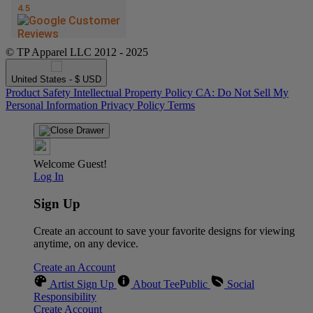
© TP Apparel LLC 2012 - 2025
United States - $ USD
Product Safety
Intellectual Property Policy
CA: Do Not Sell My
Personal Information
Privacy Policy
Terms
Welcome Guest!
Log In
Sign Up
Create an account to save your favorite designs for viewing
anytime, on any device.
Create an Account
Artist Sign Up
About TeePublic
Social
Responsibility
Create Account