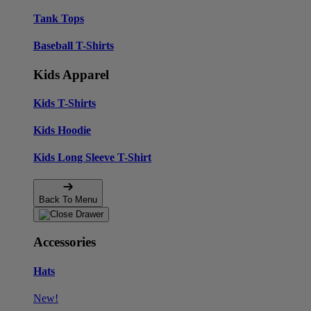
Tank Tops
Baseball T-Shirts
Kids Apparel
Kids T-Shirts
Kids Hoodie
Kids Long Sleeve T-Shirt
Back To Menu
Accessories
Hats
New!